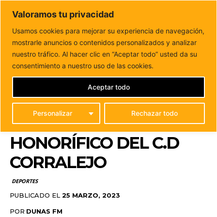
DUNAS FM
Valoramos tu privacidad
Tu informacion de forma cercana
Usamos cookies para mejorar su experiencia de navegación,
mostrarle anuncios o contenidos personalizados y analizar
Inicio
DEPORTES
Homenaje a Don Gregorio Santana
Estévez fundador y presidente honorífico del C.D...
nuestro tráfico. Al hacer clic en “Aceptar todo” usted da su
HOMENAJE A DON
consentimiento a nuestro uso de las cookies.
GREGORIO SANTANA
Aceptar todo
ESTÉVEZ FUNDADOR Y
Personalizar
Rechazar todo
PRESIDENTE
HONORÍFICO DEL C.D
CORRALEJO
DEPORTES
PUBLICADO EL
25 MARZO, 2023
POR
DUNAS FM