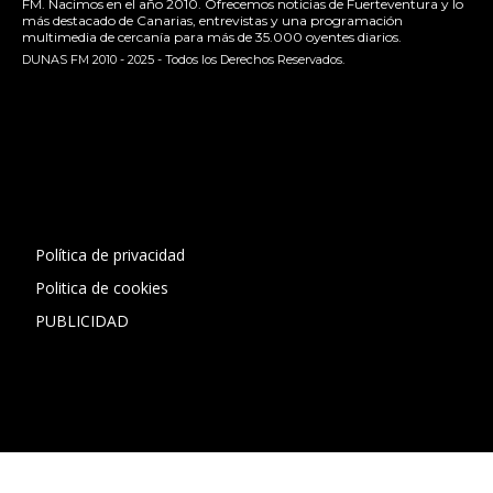
FM. Nacimos en el año 2010. Ofrecemos noticias de Fuerteventura y lo
más destacado de Canarias, entrevistas y una programación
multimedia de cercanía para más de 35.000 oyentes diarios.
DUNAS FM 2010 - 2025 - Todos los Derechos Reservados.
[contact-form-7 id="13ac01f" title="Formulario de contacto
1"]
Política de privacidad
Politica de cookies
PUBLICIDAD