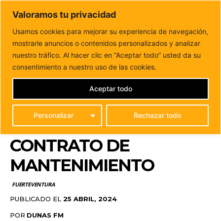
DUNAS FM
Valoramos tu privacidad
Tu informacion de forma cercana
Usamos cookies para mejorar su experiencia de navegación,
mostrarle anuncios o contenidos personalizados y analizar
Inicio
FUERTEVENTURA
La Oliva asegura el cuidado de
sus zonas verdes con un nuevo...
nuestro tráfico. Al hacer clic en “Aceptar todo” usted da su
LA OLIVA ASEGURA EL
consentimiento a nuestro uso de las cookies.
CUIDADO DE SUS ZONAS
Aceptar todo
VERDES CON UN NUEVO
Personalizar
Rechazar todo
Y TRANSFORMADOR
CONTRATO DE
MANTENIMIENTO
FUERTEVENTURA
PUBLICADO EL
25 ABRIL, 2024
POR
DUNAS FM