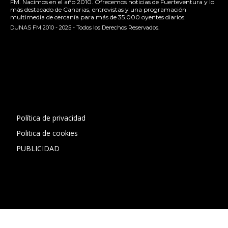
FM. Nacimos en el año 2010. Ofrecemos noticias de Fuerteventura y lo
más destacado de Canarias, entrevistas y una programación
multimedia de cercanía para más de 35.000 oyentes diarios.
DUNAS FM 2010 - 2025 - Todos los Derechos Reservados.
[contact-form-7 id="13ac01f" title="Formulario de contacto
1"]
Política de privacidad
Politica de cookies
PUBLICIDAD