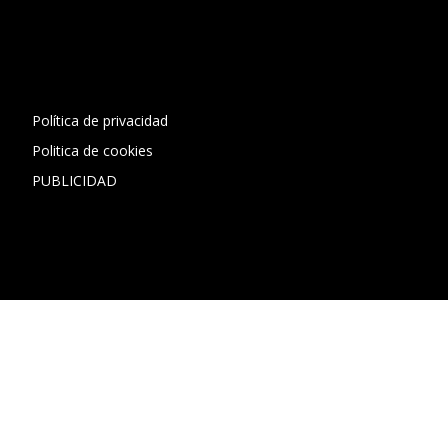
[contact-form-7 id="13ac01f" title="Formulario de contacto
1"]
Política de privacidad
Politica de cookies
PUBLICIDAD