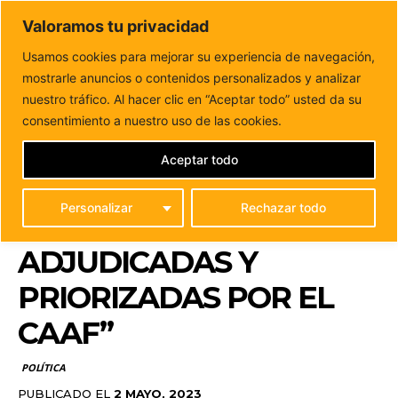
DUNAS FM
Valoramos tu privacidad
Tu informacion de forma cercana
Usamos cookies para mejorar su experiencia de navegación,
mostrarle anuncios o contenidos personalizados y analizar
Inicio
POLÍTICA
Lola García: “Hay que ejecutar de manera
inmediata las obras hidráulicas ya...
nuestro tráfico. Al hacer clic en “Aceptar todo” usted da su
LOLA GARCÍA: “HAY QUE
consentimiento a nuestro uso de las cookies.
EJECUTAR DE MANERA
Aceptar todo
INMEDIATA LAS OBRAS
Personalizar
Rechazar todo
HIDRÁULICAS YA
ADJUDICADAS Y
PRIORIZADAS POR EL
CAAF”
POLÍTICA
PUBLICADO EL
2 MAYO, 2023