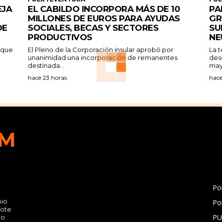
EJA
EL CABILDO INCORPORA MÁS DE 10
PA
MILLONES DE EUROS PARA AYUDAS
GR
DE
SOCIALES, BECAS Y SECTORES
SU
PRODUCTIVOS
NE
a que
El Pleno de la Corporación insular aprobó por
La 
unanimidad una incorporación de remanentes
des
destinada...
may
hace 23 horas
hace