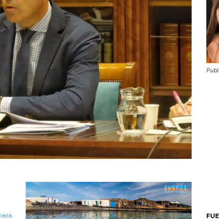
Publ
FU