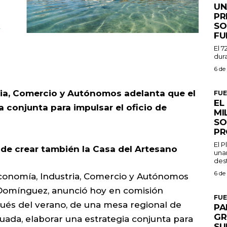
UN
PR
SO
FU
El 7
dura
6 de
ria, Comercio y Autónomos adelanta que el
FU
EL
a conjunta para impulsar el oficio de
MI
SO
PR
El 
d de crear también la Casa del Artesano
una
dest
6 de
Economía, Industria, Comercio y Autónomos
 Domínguez, anunció hoy en comisión
FU
pués del verano, de una mesa regional de
PA
GR
ada, elaborar una estrategia conjunta para
SU