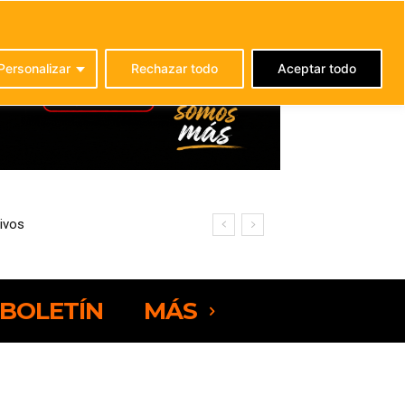
C
24.1
La Oliva
Personalizar
Rechazar todo
Aceptar todo
ivos
omajo
BOLETÍN
MÁS