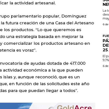
icar la actividad artesanal.
NE
La 
des
grupo parlamentario popular, Domínguez
may
a la futura creación de una Casa del Artesano
6 de
de los productos. “Lo que queremos es
ndo una estrategia basada en mejorar la
FU
PÁ
 y comercializar los productos artesano en
DE
25
encia es voraz”.
El 
9,1%
onvocatoria de ayudas dotada de 417.000
6 de
ta actividad económica a la que pueden
s islas y, aunque reconoció, que es un
ue, en función de las solicitudes este año
as para que puedan llegar a todos”.