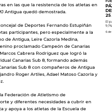
FU
en las que la resistencia de los atletas en
PÁ
DE
AMJ Antigua quedó demostrada.
25
El 
l concejal de Deportes Fernando Estupiñán
9,1%
letas participantes, pero especialmente a la
6 de
mo de Antigua, Leire Cazorla Medina,
enino proclamado Campeón de Canarias
 Marcos Cabrera Rodríguez que logró la
ividual Canarias Sub 8, formando además
Canarias Sub 8 con compañeros de Antigua
andro Roger Artiles, Adael Matoso Cazorla y
z.
la Federación de Atletismo de
orte y diferentes necesidades a cubrir en
 y apoya a los atletas de la Escuela de