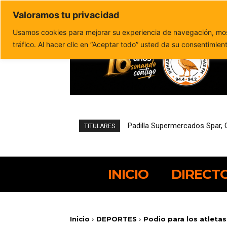
Valoramos tu privacidad
Política de privacidad
Politica de cookies
Usamos cookies para mejorar su experiencia de navegación, most
tráfico. Al hacer clic en “Aceptar todo” usted da su consentimien
Padilla Supermercados Spar, Gr
Pájara reduce un 21,4% el d
TITULARES
INICIO
DIRECT
Inicio
DEPORTES
Podio para los atleta