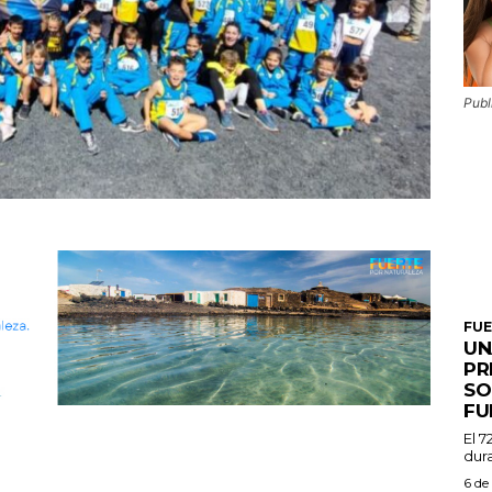
Publ
FU
UN
PR
SO
FU
El 7
dura
6 de