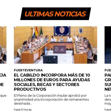
ULTIMAS NOTICIAS
FUERTEVENTURA
FU
EJA
EL CABILDO INCORPORA MÁS DE 10
PA
MILLONES DE EUROS PARA AYUDAS
GR
DE
SOCIALES, BECAS Y SECTORES
SU
PRODUCTIVOS
NE
a que
El Pleno de la Corporación insular aprobó por
La 
unanimidad una incorporación de remanentes
des
destinada...
may
hace 5 horas
hace