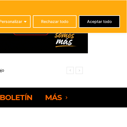
C
25.8
La Oliva
Personalizar
Rechazar todo
Aceptar todo
o
BOLETÍN
MÁS