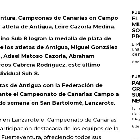
FU
entura, Campeonas de Canarias en Campo
EL
MI
atleta de Antigua, Leire Cazorla Medina.
SO
PR
ino Sub 8 logran la medalla de plata de
El 
de los atletas de Antigua, Miguel González
una
dest
es, Adael Matoso Cazorla, Abraham
6 de
cos Cabrera Rodríguez, este último
vidual Sub 8.
FU
PA
etas de Antigua con la Federación de
GR
rante el Campeonato de Canarias Campo a
SU
NE
 de semana en San Bartolomé, Lanzarote.
La 
des
may
ó en Lanzarote el Campeonato de Canarias
6 de
rticipación destacada de los equipos de la
 Fuerteventura, ofreciendo todos sus