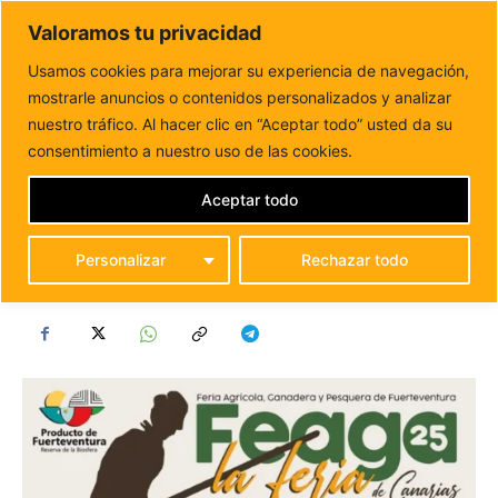
DUNAS FM
Valoramos tu privacidad
Tu informacion de forma cercana
Usamos cookies para mejorar su experiencia de navegación,
mostrarle anuncios o contenidos personalizados y analizar
Inicio
EVENTOS
Programa FEAGA 2025 al detalle
PROGRAMA FEAGA 2025
nuestro tráfico. Al hacer clic en “Aceptar todo” usted da su
consentimiento a nuestro uso de las cookies.
AL DETALLE
Aceptar todo
EVENTOS
FUERTEVENTURA
PUBLICADO EL
31 MARZO, 2025
Personalizar
Rechazar todo
POR
DUNAS FM