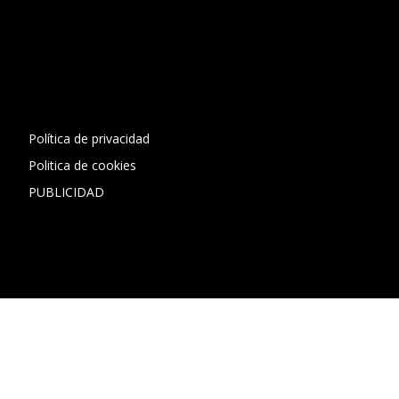
[contact-form-7 id="13ac01f" title="Formulario de contacto
1"]
Política de privacidad
Politica de cookies
PUBLICIDAD