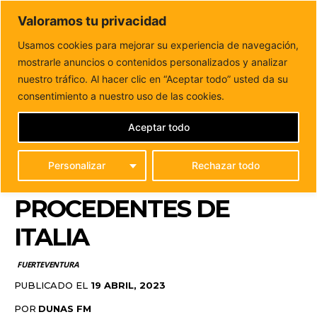
DUNAS FM
Valoramos tu privacidad
Tu informacion de forma cercana
Usamos cookies para mejorar su experiencia de navegación,
mostrarle anuncios o contenidos personalizados y analizar
Inicio
FUERTEVENTURA
El Cabildo de Fuerteventura
recibe a estudiantes de Erasmus procedentes de Italia
nuestro tráfico. Al hacer clic en “Aceptar todo” usted da su
EL CABILDO DE
consentimiento a nuestro uso de las cookies.
FUERTEVENTURA
Aceptar todo
RECIBE A ESTUDIANTES
Personalizar
Rechazar todo
DE ERASMUS
PROCEDENTES DE
ITALIA
FUERTEVENTURA
PUBLICADO EL
19 ABRIL, 2023
POR
DUNAS FM