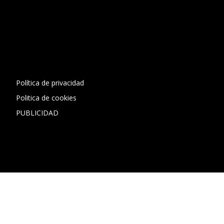
[contact-form-7 id="13ac01f" title="Formulario de contacto
1"]
Política de privacidad
Politica de cookies
PUBLICIDAD